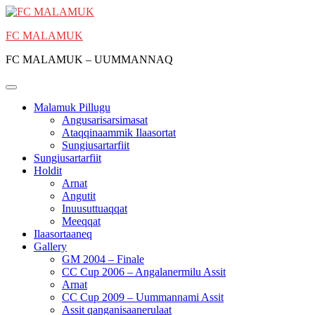
Skip
to
FC MALAMUK
content
FC MALAMUK – UUMMANNAQ
Malamuk Pillugu
Angusarisarsimasat
Ataqqinaammik Ilaasortat
Sungiusartarfiit
Sungiusartarfiit
Holdit
Arnat
Angutit
Inuusuttuaqqat
Meeqqat
Ilaasortaaneq
Gallery
GM 2004 – Finale
CC Cup 2006 – Angalanermilu Assit
Arnat
CC Cup 2009 – Uummannami Assit
Assit qanganisaanerulaat